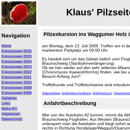
Klaus' Pilzseit
Pilzexkursion ins Waggumer Holz 
Navigation
am Montag, dem 13. Juli 2009. Treffen am in de
Home
markiertem Parkplatz um 09:00 Uhr.
Exkursionen 2016
Exkursionen 2015
Es handelt sich um das Gebiet östlich vom Flu
Exkursionen 2014
Braunschweig (Startbahnverlängerung).
Exkursionen 2013
Ob wir hier wieder auf den sehr seltenen Mäande
(Choiromyces maeandriformis) finden, wie bei 
Exkursionen 2012
Besuch Anfang Juni?
Exkursionen 2011
Exkursionen 2010
Trüffelhunde und Trüffelschweine sind mitzubrin
Exkursionen 2009
Exkursionen 2008
Seitenanfang
Anfahrtbeschreibung
Anfahrtskizze
Hinweistext
Gefahren
Anfahrtbeschreibung
Links
Myko AG
Impressum
Wer von der Autobahn A2 kommt, nimmt die Abf
Braunschweig Flughafen. Aus Westen (Brauns
Datenschutz
unterquert man die Autobahn und biegt sofort 
rechts in Richtung Hondelage/Waggum/Querum