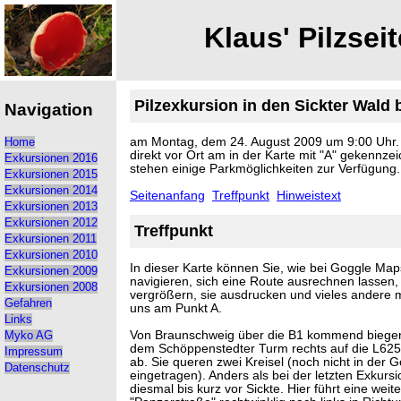
Klaus' Pilzseit
Pilzexkursion in den Sickter Wald 
Navigation
am Montag, dem 24. August 2009 um 9:00 Uhr. 
Home
direkt vor Ort am in der Karte mit "A" gekennzei
Exkursionen 2016
stehen einige Parkmöglichkeiten zur Verfügung.
Exkursionen 2015
Exkursionen 2014
Seitenanfang
Treffpunkt
Hinweistext
Exkursionen 2013
Exkursionen 2012
Treffpunkt
Exkursionen 2011
Exkursionen 2010
In dieser Karte können Sie, wie bei Goggle Maps
Exkursionen 2009
navigieren, sich eine Route ausrechnen lassen, 
Exkursionen 2008
vergrößern, sie ausdrucken und vieles andere m
Gefahren
uns am Punkt A.
Links
Von Braunschweig über die B1 kommend biegen
Myko AG
dem Schöppenstedter Turm rechts auf die L625 
Impressum
ab. Sie queren zwei Kreisel (noch nicht in der
Datenschutz
eingetragen). Anders als bei der letzten Exkursi
diesmal bis kurz vor Sickte. Hier führt eine wei