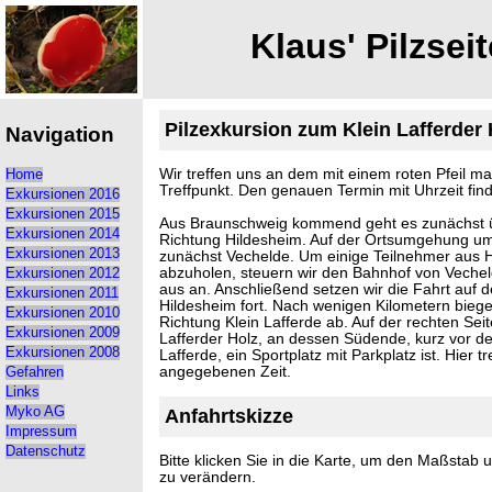
Klaus' Pilzseit
Pilzexkursion zum Klein Lafferder 
Navigation
Wir treffen uns an dem mit einem roten Pfeil ma
Home
Treffpunkt. Den genauen Termin mit Uhrzeit fin
Exkursionen 2016
Exkursionen 2015
Aus Braunschweig kommend geht es zunächst ü
Exkursionen 2014
Richtung Hildesheim. Auf der Ortsumgehung um
Exkursionen 2013
zunächst Vechelde. Um einige Teilnehmer aus 
abzuholen, steuern wir den Bahnhof von Veche
Exkursionen 2012
aus an. Anschließend setzen wir die Fahrt auf d
Exkursionen 2011
Hildesheim fort. Nach wenigen Kilometern biegen
Exkursionen 2010
Richtung Klein Lafferde ab. Auf der rechten Seit
Exkursionen 2009
Lafferder Holz, an dessen Südende, kurz vor der
Exkursionen 2008
Lafferde, ein Sportplatz mit Parkplatz ist. Hier tr
angegebenen Zeit.
Gefahren
Links
Myko AG
Anfahrtskizze
Impressum
Datenschutz
Bitte klicken Sie in die Karte, um den Maßstab 
zu verändern.