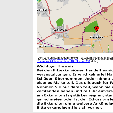
(Die Karte entstammt dem Projekt "(c) OpenStreetMap und Mi
die unter
www.openstreetmap.org
zu erreichen ist und unter d
Commons Attribution Share Alike-Lizenz 2.0
steht.)