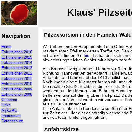
Klaus' Pilzseit
Pilzexkursion in den Hämeler Wald
Navigation
Wir treffen uns am Hauptbahnhof des Ortes H
Home
mit dem roten Pfeil markierten Treffpunkt. Den
Exkursionen 2016
mit Uhrzeit finden Sie
hier
. Es handelt sich um 
Exkursionen 2015
abwechslungsreiches Gebiet mit einigen sehr f
Exkursionen 2014
Exkursionen 2013
Aus Braunschweig kommend fahren wir über die
Richtung Hannover. An der Abfahrt Hämelerwald
Exkursionen 2012
Autobahn und fahren auf der L413 südlich nac
Exkursionen 2011
Nach knapp einem Kilometer fahren wir unter d
Exkursionen 2010
Die nächste Straße rechts ist die Sternstraße, d
Exkursionen 2009
wenigen hundert Metern zum Bahnhof Hämelerwa
Exkursionen 2008
treffen wir uns auf dem großen Parkplatz. Da 
gleich in der Nähe ist werden wir voraussichtlich
Gefahren
aus zu Fuß aufbrechen.
Links
Eine Anfahrt über die Bundesstraße B65 über Pe
Myko AG
zur Zeit nicht. Hier gibt es ständig wechselnde B
Impressum
unerwarteten Umleitungen führen.
Datenschutz
Anfahrtskizze