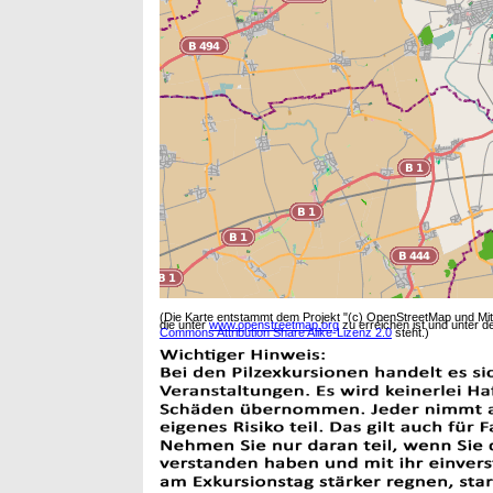
(Die Karte entstammt dem Projekt "(c) OpenStreetMap und Mi
die unter
www.openstreetmap.org
zu erreichen ist und unter d
Commons Attribution Share Alike-Lizenz 2.0
steht.)