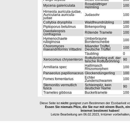
Rosablättriger
Mycena galericulata
100
Helmling
Hirneola auricula-judae,
Auricularia auricula-
Judasohr
100
judae
Collybia dryophila
Waldfreundrübling
100
Piptoporus betulinus
Birkenporling
100
Daedaleopsis
Rötende Tramete
100
confragosa
Hymenochaete
Umberbraune
100
rubiginosa
Borstenscheibe
Choiromyces
Mäander Trüffel,
100
maeandriformis Vittadini
Deutsche Trüffel
Täubling
0
Rotfußröhrling evtl. der
Xerocomus chrysenteron
90
falsche Rotfußröhrling
Hallimasch
Armillaria spec
100
Rhizomorphen
Panaeolus papilionaceus
Glockendüngerling
100
Echter
Fomes fomentarius
100
Zunderschwamm
Stemonitis vermutlich
Schleimpilz, kein
90
fusca
deutscher Name
Trametes gibbosa
Buckeltramete
100
Diese Seite ist
nicht
geeignet zum Bestimmen der Essbarkeit vo
Essen Sie niemals Pilze, die Sie nur mit einem Buch, e
Internet bestimmt haben!
Letzte Bearbeitung am 06.02.2023, Irrtümer vorbehalten