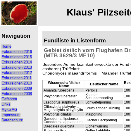
Klaus' Pilzseit
Navigation
Fundliste in Listenform
Home
Gebiet östlich vom Flughafen Br
Exkursionen 2016
(MTB 3629/3 MF10)
Exkursionen 2015
Exkursionen 2014
Besondere Aufmerksamkeit erweckte der Fund d
Exkursionen 2013
essbaren) Trüffelart:
Choiromyces maeandriformis = Mäander Trüffel,
Exkursionen 2012
Exkursionen 2011
Wissenschaftlicher
Bes
Exkursionen 2010
Deutscher Name
Name
Exkursionen 2009
Amanita rubescens
Perlpilz
100
Exkursionen 2008
Kleiner
Polyporus tuberaster
100
Schuppenporling
Gefahren
Laetiporus sulphureus
Schwefelporling
100
Links
Clitocybula platyphylla,
Breitblättriger Rübling
100
Myko AG
Megacollybia platyphylla
Polyporus ciliatus
Maiporling
100
Impressum
Ganoderma lipsiense,
Flacher Lackporling
100
Datenschutz
Ganoderma applanatum
Daedalea quercina
Eichenwirrling
100
Fuligo septica
Gelbe Lohblüte
100