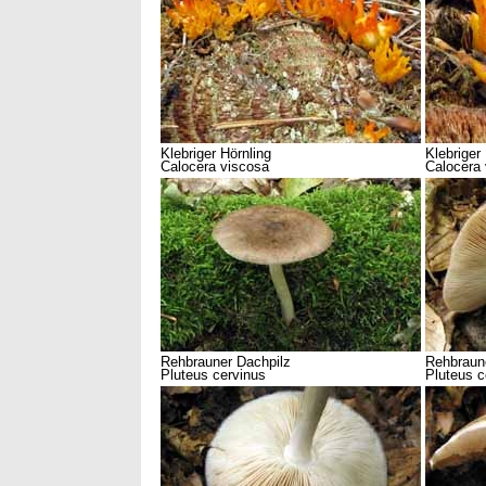
Klebriger Hörnling
Klebriger
Calocera viscosa
Calocera
Rehbrauner Dachpilz
Rehbraun
Pluteus cervinus
Pluteus c