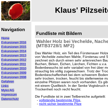
Klaus' Pilzseit
Navigation
Fundliste mit Bildern
Home
Wahler Holz bei Vechelde, Nache
Exkursionen 2016
(MTB3728/1 MF2)
Exkursionen 2015
Exkursionen 2014
Das Wahler Holz, ein Teil des Fürstenauer Holzes
Exkursionen 2013
von Vechelde zwischen Wahle, Fürstenau und S
zeichnet sich durch einen sehr artenreichen B
Exkursionen 2012
Buchen, Birken, Eichen, Lärchen, Fichten u.v.a.
Exkursionen 2011
Bodenbewuchs ist sehr variabel von frei über mo
Exkursionen 2010
strauchig bis völlig zugewachsen. Trotz der Troc
Exkursionen 2009
Bodenbeschaffenheit bei dem schwerem Boden 
Exkursionen 2008
sehr trocken, trocken, feucht bis stellenweise m
einzelne Pfützen waren noch vorhanden. Es gibt
Gefahren
mit einem Quellteich. In der Senke Vogtsbruch w
Links
Trockenheit noch recht feucht.
Myko AG
Impressum
Die Fundliste ist in zwei Teilbereiche aufgeteilt:
Datenschutz
-
vollständig bestimmte Pilze
,
-
nicht sicher bestimmte Pilze