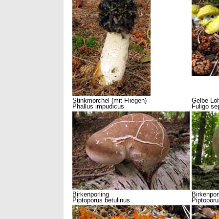
Stinkmorchel (mit Fliegen)
Gelbe Loh
Phallus impudicus
Fuligo se
Birkenporling
Birkenpor
Piptoporus betulinus
Piptoporu