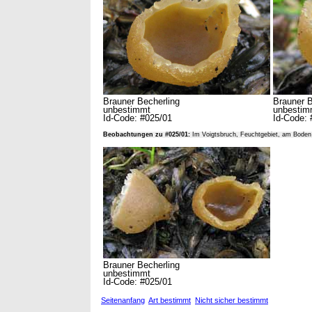
Brauner Becherling
Brauner B
unbestimmt
unbestim
Id-Code: #025/01
Id-Code: 
Beobachtungen zu #025/01:
Im Voigtsbruch, Feuchtgebiet, am Boden
Brauner Becherling
unbestimmt
Id-Code: #025/01
Seitenanfang
Art bestimmt
Nicht sicher bestimmt